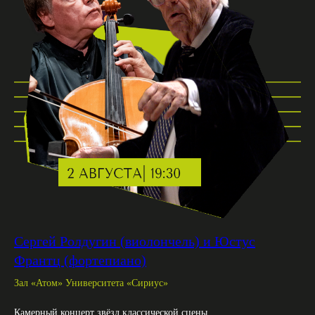
Сергей Ролдугин (виолончель) и Юстус
Франтц (фортепиано)
Зал «Атом» Университета «Сириус»
Камерный концерт звёзд классической сцены