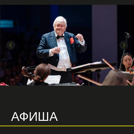
АФИША