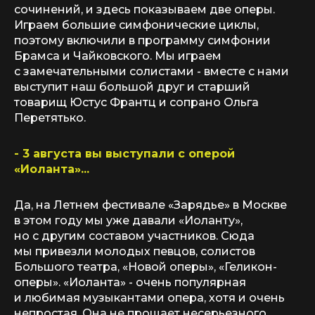
сочинений, и здесь показываем две оперы.
Играем большие симфонические циклы,
поэтому включили в программу симфонии
Брамса и Чайковского. Мы играем
с замечательными солистами - вместе с нами
выступит наш большой друг и старший
товарищ Юстус Франтц и сопрано Ольга
Перетятько.
- 3 августа вы выступали с оперой
«Иоланта»...
Да, на Летнем фестивале «Зарядье» в Москве
в этом году мы уже давали «Иоланту»,
но с другим составом участников. Сюда
мы привезли молодых певцов, солистов
Большого театра, «Новой оперы», «Геликон-
оперы». «Иоланта» - очень популярная
и любимая музыкантами опера, хотя и очень
непростая. Она не прощает несерьезного