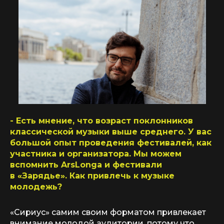
- Есть мнение, что возраст поклонников
классической музыки выше среднего. У вас
большой опыт проведения фестивалей, как
участника и организатора. Мы можем
вспомнить ArsLonga и фестивали
в «Зарядье». Как привлечь к музыке
молодежь?
«Сириус» самим своим форматом привлекает
внимание молодой аудитории, потому что