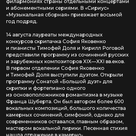
филармониях страны отдельными концертами
и абонементными сериями. В «Сириус»
«Музыкальная сборная» приезжает восьмой
год подряд.
14 августа лауреаты международных
конкурсов скрипачка София Яковенко
и пианисты Тимофей Доля и Кирилл Роговой
представили программу из сочинений русских
и зарубежных композиторов XIX—XXI вв.еков.
В первом отделении София Яковенко
и Тимофей Доля выступили дуэтом. Открыли
программу Сонатой «Большой дуэт» для
скрипки и фортепиано одного
из основоположников романтизма в музыке
Франца Шуберта. Он был автором более 600
вокальных композиций, большого количества
камерных сочинений, симфоний, однако для
современников оставался, главным образом,
мастером вокальной лирики. Песенная стихия
нашла отражение в камерно-