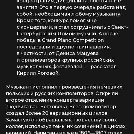
концентрация, дисциплина, постоянные
занятия. Это в первую очередь работа над
собой, необходимая любому музыканту.
Кроме того, конкурс помог мне
с концертами, я стал сотрудничать с Санкт-
Петербургским Домом музыки. А после
победы в Grand Piano Competition
последовали и другие приглашения,
в частности, от Дениса Мацуева
и организаторов крупных российских
музыкальных фестивалей, —
рассказал
Кирилл Роговой.
Музыкант исполнил произведения немецких,
польских и русских композиторов. Открыли
второе отделение концерта вариации
Людвига ван Бетховена. Всего композитор
создал более 20 вариационных циклов.
Зачастую он обращался к творчеству своих
коллег, используя темы их сочинений в циклах
вариаций. Написанные же в 1806—1807 годах