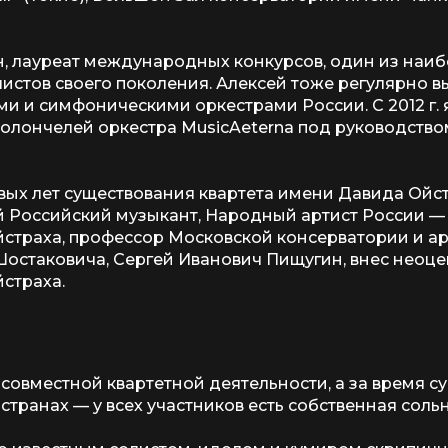
, лауреат международных конкурсов, один из наиб
стов своего поколения. Алексей тоже регулярно вы
ми и симфоническими оркестрами России. С 2012 г. 
олончелей оркестра MusicAeterna под руководств
рвых лет существования квартета имени Давида Ойс
й Российский музыкант, Народный артист России —
страха, профессор Московской консерватории и ар
Шостаковича, Сергей Иванович Пищугин, внес неоц
страха.
совместной квартетной деятельности, а за время с
странах — у всех участников есть собственная соль