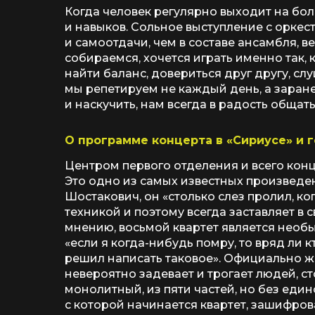
Когда человек регулярно выходит на боль
и навыков. Сольное выступление с оркес
и самоотдачи, чем в составе ансамбля, в
собираемся, хочется играть именно так, 
найти баланс, довериться друг другу, слу
мы репетируем не каждый день, а заран
и наскучить, нам всегда в радость общать
О программе концерта в «Сириусе» и 
Центром первого отделения и всего кон
Это одно из самых известных произведен
Шостакович, он «столько слез пролил, к
техникой и поэтому всегда заставляет в 
мнению, восьмой квартет является необ
«если я когда-нибудь помру, то вряд ли
решил написать таковое». Официально ж
невероятно задевает и трогает людей, ст
монолитный, из пяти частей, но без един
с которой начинается квартет, зашифро