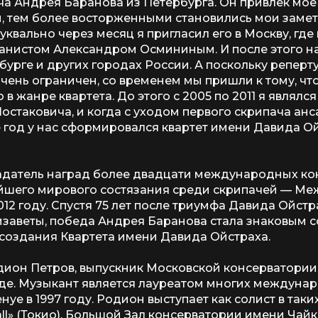
ача Андрея Баранова из Петербурга. Он привлек мо
й, тем более восторженными становились мои заме
буквально через месяц я пригласил его в Москву, гд
ианистом Александром Осмининым. И после этого н
бурге и других городах России. А поскольку реперт
 очень ограничен, со временем мы пришли к тому, чт
 жанре квартета. До этого с 2005 по 2011 я являлс
Шостаковича, и когда с уходом первого скрипача ан
е год у нас сформировался квартет имени Давида Ой
адатель наград более двадцати международных ко
ейшего мирового состязания среди скрипачей — М
12 году. Спустя 75 лет после триумфа Давида Ойст
заветы, победа Андрея Баранова стала знаковым с
 создания Квартета имени Давида Ойстраха.
одион Петров, выпускник Московской консерватори
е. Музыкант является лауреатом многих междунар
уе в 1997 году. Родион выступает как солист в таких
Hall» (Токио), Большой Зал консерватории имени Чай