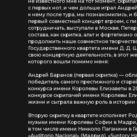
не известного мне на тот момент, скрип
с первых нот, и чем дольше играл Андре
к нему после тура, мы познакомились, и 
первый совместный концерт втроем, с п
сотрудничать, выступали в Москве, Петер
состава, как скрипка, альт и фортепиано
продолжить наше совместное творчество в
Государственного квартета имени Д. Д. 
свою концертную деятельность, в этот ж
которого вошли помимо меня:
Андрей Баранов (первая скрипка) — обл
победитель самого престижного и стар
конкурса имени Королевы Елизаветы в 20
конкурсе скрипачей имени Королевы Ели
жизни и сыграла важную роль в истории
Вторую скрипку в квартете исполняет Р
музыки имени Королевы Софии в Мадрид
в том числе имени Никколо Паганини в Ген
«Auditorio Nacional» (Мадрид), «Suntory 