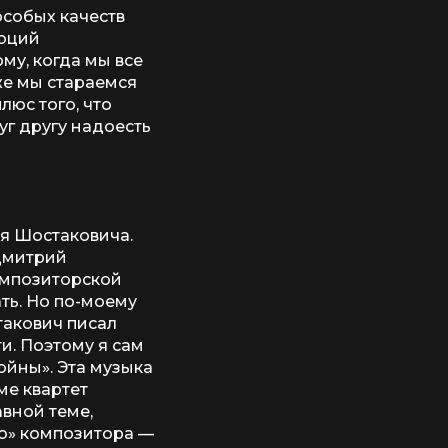
особых качеств
моций
ому, когда мы все
 же мы стараемся
люс того, что
г другу надоесть
ия Шостаковича.
 Дмитрий
композиторской
ать. Но по-моему
такович писал
и. Поэтому я сам
ойны». Эта музыка
ме квартет
авной теме,
ью» композитора —