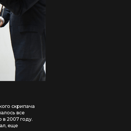
кого скрипача
чалось все
 в 2007 году.
ал, еще