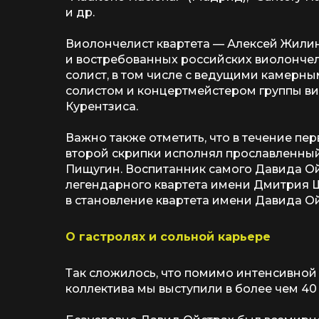
и др.
Виолончелист квартета — Алексей Жилин
и востребованных российских виолончели
солист, в том числе с ведущими камерны
солистом и концертмейстером группы ви
Курентзиса.
Важно также отметить, что в течение пе
второй скрипки исполнял прославленны
Пищугин. Воспитанник самого Давида Ой
легендарного квартета имени Дмитрия 
в становление квартета имени Давида Ой
О гастролях и сольной карьере
Так сложилось, что помимо интенсивной 
коллектива мы выступили в более чем 40 