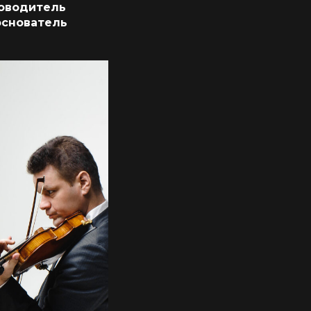
ководитель
основатель