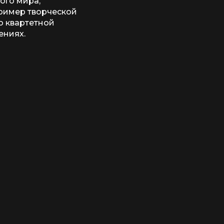
ого мира,
 пример творческой
о квартетной
ениях.