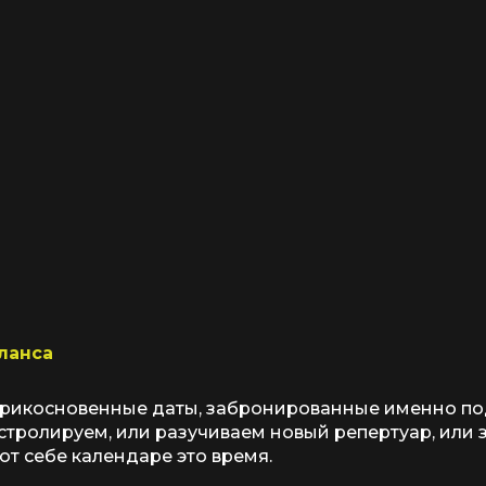
ланса
прикосновенные даты, забронированные именно под 
астролируем, или разучиваем новый репертуар, или
ют себе календаре это время.