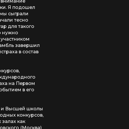
е внимание
тки. Я подошел
е мы сыграли
ачали тесно
уар для такого
о нужно
я участником
самбль завершил
страха в состав
нкурсов,
еждународного
раха на Первом
обытием в его
и и Высшей школы
одных конкурсов,
 залах как
ковского (Москва)