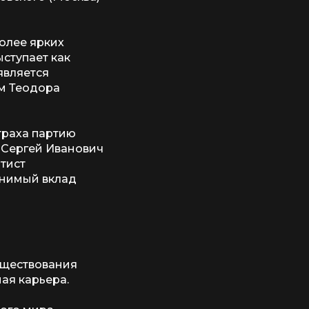
олее ярких
ступает как
является
ом Теодора
траха партию
 Сергей Иванович
тист
енимый вклад
уществования
ная карьера.