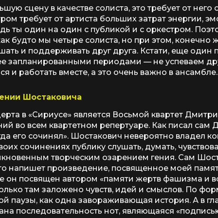
шую сцену в качестве солиста, это требует от него 
тром требует от артиста больших затрат энергии, э
едь ты один на один с публикой и с оркестром. Поэт
как будто мы четыре солиста, но при этом, конечно
шать и поддерживать друг друга. Кстати, еще один п
ее запланированными периодами — не успеваем дру
ся и работать вместе, а это очень важно в ансамбле.
гении Шостаковича
церта в «Сириусе» является Восьмой квартет Дмитр
ий во всем квартетном репертуаре. Как писал сам
огда его сочинял». Шостакович невероятно владел 
своих сочинениях публику слушать, думать, чувствов
ыкновенным творческим озарением гения. Сам Шос
 кто напишет произведение, посвященное моей памят
е он посвящен автором «памяти жертв фашизма и в
олько там заложено чувств, идей и смыслов. По фор
ой паузы, как одна завораживающая история. А в гл
вана последовательность нот, являющаяся «подпис