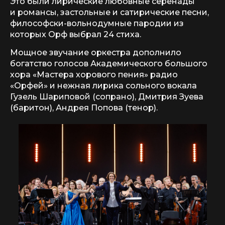
Это были лирические любовные серенады
и романсы, застольные и сатирические песни,
философски-вольнодумные пародии из
которых Орф выбрал 24 стиха.
Мощное звучание оркестра дополнило
богатство голосов Академического большого
хора «Мастера хорового пения» радио
«Орфей» и нежная лирика сольного вокала
Гузель Шариповой (сопрано), Дмитрия Зуева
(баритон), Андрея Попова (тенор).