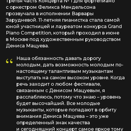
Третья часть Концерта № 1 для фортепиано
с оркестром Феликса Мендельсона
прозвучала в исполнении Варвары
Зарудневой. 11-летняя пианистка стала самой
юной участницей и лауреатом конкурса Grand
Piano Competition, который проходил в июне
в Москве под художественным руководством
Дениса Мацуева.
“
Наша обязанность давать дорогу
молодым, дать возможность молодым по-
настоящему талантливым музыкантам
выступать на самом высоком уровне. Когда
речь заходит о любом фестивале,
связанным с Денисом Мацуевым, я
расслабляюсь, потому что знаю – уровень
будет высочайший. Все молодые
музыканты, которые попадают в орбиту
внимания Дениса Мацуева – это уже
определенный знак качества
и сегодняшний концерт самое яркое тому